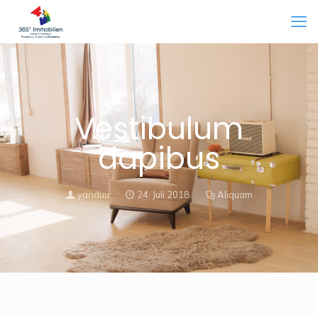
Vestibulum
dapibus
yanduu
24. Juli 2018
Aliquam