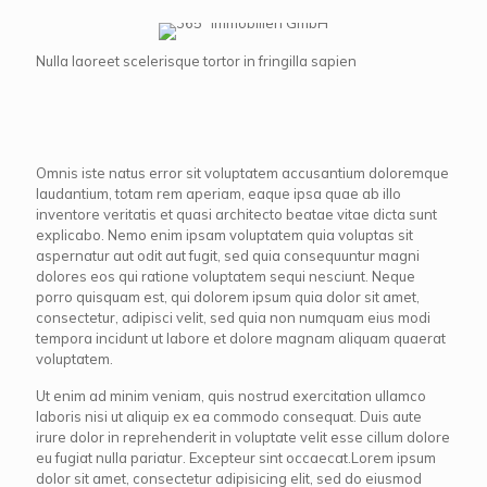
Nulla laoreet scelerisque tortor in fringilla sapien
Omnis iste natus error sit voluptatem accusantium doloremque
laudantium, totam rem aperiam, eaque ipsa quae ab illo
inventore veritatis et quasi architecto beatae vitae dicta sunt
explicabo. Nemo enim ipsam voluptatem quia voluptas sit
aspernatur aut odit aut fugit, sed quia consequuntur magni
dolores eos qui ratione voluptatem sequi nesciunt. Neque
porro quisquam est, qui dolorem ipsum quia dolor sit amet,
consectetur, adipisci velit, sed quia non numquam eius modi
tempora incidunt ut labore et dolore magnam aliquam quaerat
voluptatem.
Ut enim ad minim veniam, quis nostrud exercitation ullamco
laboris nisi ut aliquip ex ea commodo consequat. Duis aute
irure dolor in reprehenderit in voluptate velit esse cillum dolore
eu fugiat nulla pariatur. Excepteur sint occaecat.Lorem ipsum
dolor sit amet, consectetur adipisicing elit, sed do eiusmod