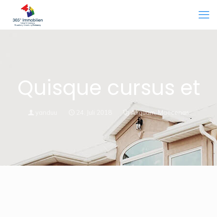
Quisque cursus et
yanduu
24. Juli 2018
Aliquam
,
Maecenas