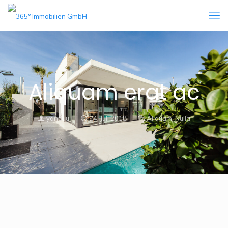
Aliquam erat ac
yanduu
24. Juli 2018
Aliquam
,
Nulla