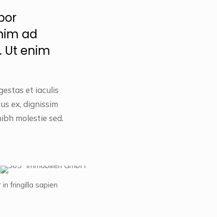
por
enim ad
. Ut enim
estas et iaculis
us ex, dignissim
nibh molestie sed.
in fringilla sapien