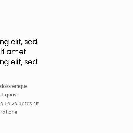
g elit, sed
sit amet
g elit, sed
m doloremque
et quasi
quia voluptas sit
 ratione