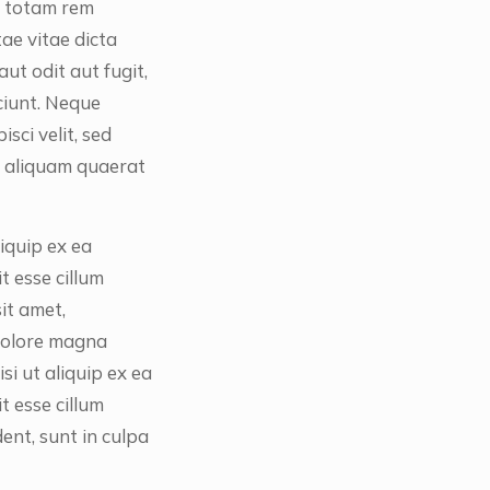
, totam rem
tae vitae dicta
ut odit aut fugit,
ciunt. Neque
sci velit, sed
 aliquam quaerat
liquip ex ea
t esse cillum
it amet,
 dolore magna
si ut aliquip ex ea
t esse cillum
ent, sunt in culpa