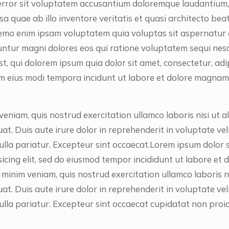
error sit voluptatem accusantium doloremque laudantium
a quae ab illo inventore veritatis et quasi architecto bea
emo enim ipsam voluptatem quia voluptas sit aspernatur a
ntur magni dolores eos qui ratione voluptatem sequi nes
, qui dolorem ipsum quia dolor sit amet, consectetur, adipi
 eius modi tempora incidunt ut labore et dolore magnam
eniam, quis nostrud exercitation ullamco laboris nisi ut a
 Duis aute irure dolor in reprehenderit in voluptate veli
ulla pariatur. Excepteur sint occaecat.Lorem ipsum dolor s
sicing elit, sed do eiusmod tempor incididunt ut labore et
 minim veniam, quis nostrud exercitation ullamco laboris ni
 Duis aute irure dolor in reprehenderit in voluptate veli
ulla pariatur. Excepteur sint occaecat cupidatat non proid