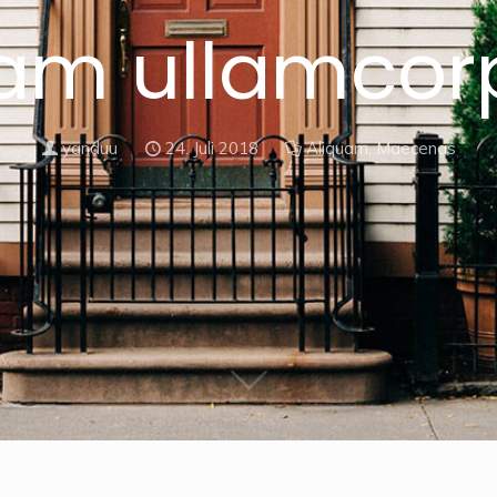
iam ullamcor
yanduu
24. Juli 2018
Aliquam
,
Maecenas