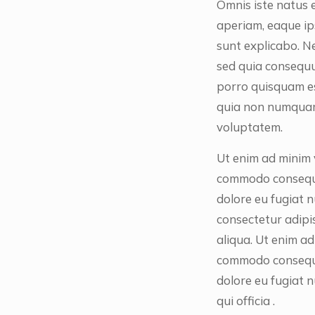
Omnis iste natus 
aperiam, eaque ips
sunt explicabo. N
sed quia consequu
porro quisquam est
quia non numquam
voluptatem.
Ut enim ad minim v
commodo consequat.
dolore eu fugiat n
consectetur adipi
aliqua. Ut enim ad
commodo consequat.
dolore eu fugiat n
qui officia .