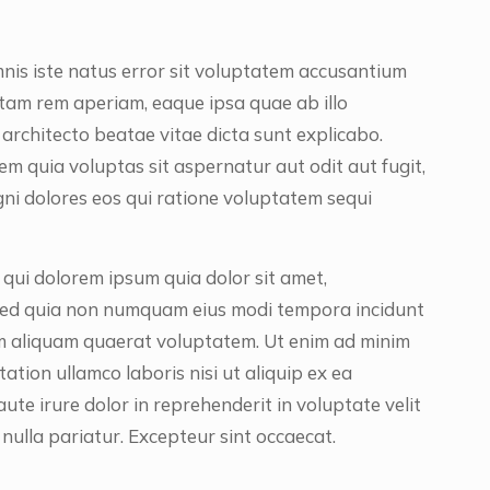
mnis iste natus error sit voluptatem accusantium
am rem aperiam, eaque ipsa quae ab illo
i architecto beatae vitae dicta sunt explicabo.
 quia voluptas sit aspernatur aut odit aut fugit,
i dolores eos qui ratione voluptatem sequi
qui dolorem ipsum quia dolor sit amet,
t, sed quia non numquam eius modi tempora incidunt
m aliquam quaerat voluptatem. Ut enim ad minim
ation ullamco laboris nisi ut aliquip ex ea
te irure dolor in reprehenderit in voluptate velit
 nulla pariatur. Excepteur sint occaecat.