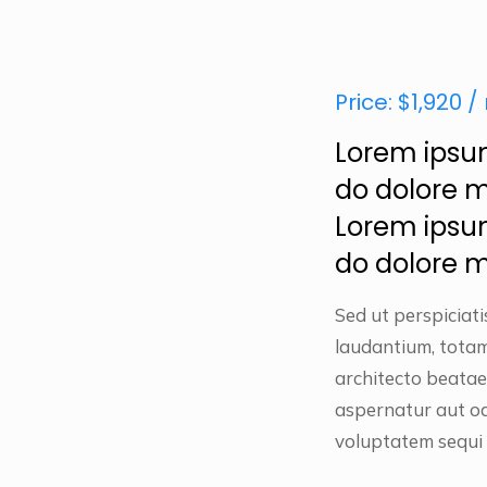
Price: $1,920 
Lorem ipsum
do dolore m
Lorem ipsum
do dolore 
Sed ut perspiciat
laudantium, totam
architecto beatae
aspernatur aut od
voluptatem sequi 