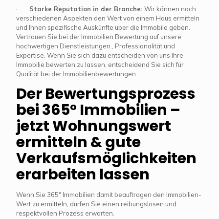
·
Starke Reputation in der Branche:
Wir können nach
verschiedenen Aspekten den Wert von einem Haus ermitteln
und Ihnen spezifische Auskünfte über die Immobile geben.
Vertrauen Sie bei der Immobilien Bewertung auf unsere
hochwertigen Dienstleistungen., Professionalität und
Expertise. Wenn Sie sich dazu entscheiden von uns Ihre
Immobilie bewerten zu lassen, entscheidend Sie sich für
Qualität bei der Immobilienbewertungen.
Der Bewertungsprozess
bei 365° Immobilien –
jetzt Wohnungswert
ermitteln & gute
Verkaufsmöglichkeiten
erarbeiten lassen
Wenn Sie 365° Immobilien damit beauftragen den Immobilien-
Wert zu ermitteln, dürfen Sie einen reibungslosen und
respektvollen Prozess erwarten.